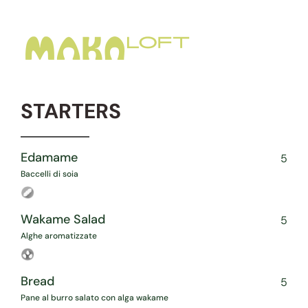
STARTERS
Edamame
5
Baccelli di soia
Wakame Salad
5
Alghe aromatizzate
Bread
5
Pane al burro salato con alga wakame